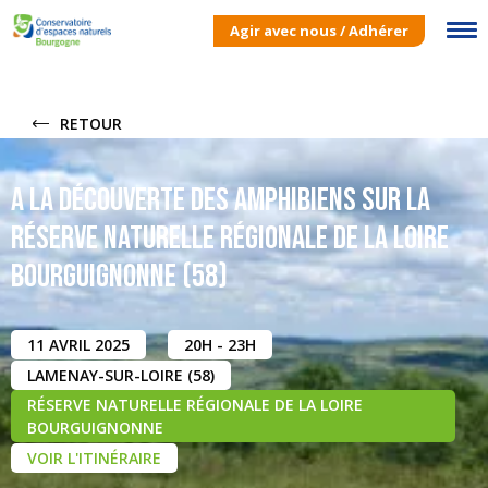
Agir avec nous / Adhérer
RETOUR
A la découverte des amphibiens sur la
Réserve Naturelle Régionale de la Loire
Bourguignonne (58)
11 AVRIL 2025
20H - 23H
LAMENAY-SUR-LOIRE (58)
RÉSERVE NATURELLE RÉGIONALE DE LA LOIRE
BOURGUIGNONNE
VOIR L'ITINÉRAIRE