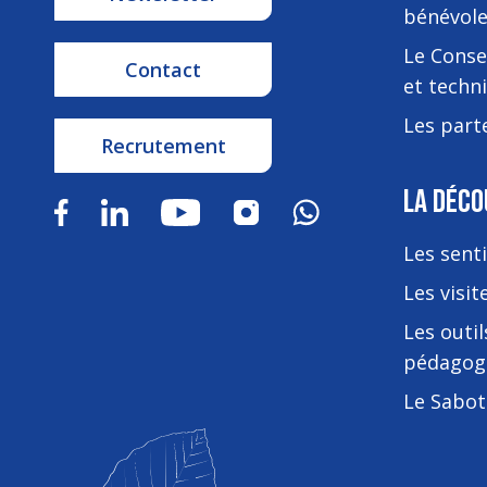
bénévol
Le Consei
Contact
et techn
Les part
Recrutement
LA DÉCO
Les sent
Les visit
Les outil
pédagog
Le Sabot