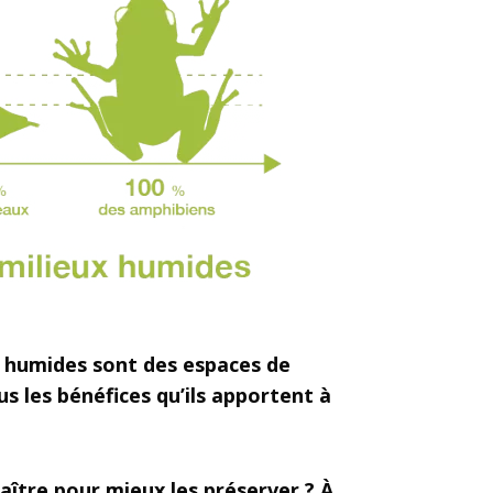
x humides sont des espaces
de
s les bénéfices
qu’ils apportent à
aître pour mieux les
préserver ? À