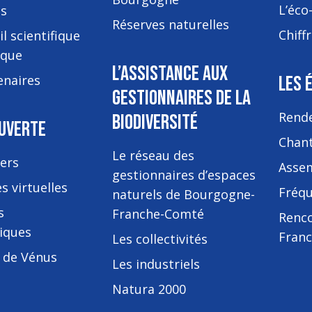
L’éco
es
Réserves naturelles
Chiffr
l scientifique
ique
L’ASSISTANCE AUX
enaires
LES 
GESTIONNAIRES DE LA
Rende
BIODIVERSITÉ
UVERTE
Chant
Le réseau des
iers
Asse
gestionnaires d’espaces
es virtuelles
Fréqu
naturels de Bourgogne-
s
Franche-Comté
Renc
iques
Fran
Les collectivités
 de Vénus
Les industriels
Natura 2000