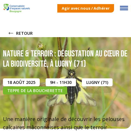
Agir avec nous / Adhérer
RETOUR
Nature & Terroir : dégustation au cœur de
la biodiversité, à Lugny (71)
18 AOÛT 2025
9H - 11H30
LUGNY (71)
TEPPE DE LA BOUCHERETTE
Une manière originale de découvrir les pelouses
calcaires mâconnaises ainsi que le terroir